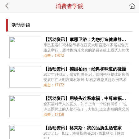
消费者学院
活动集锦
【活动资讯】摩恩卫浴：为您打造健康舒适的体验
摩恩卫浴8·20沐浴节将在西安大明宫建材家居城含光
路店举行，届时将为其忠实的消费者献上最诱人的优
惠。
点击：17072
【活动资讯】德国柏丽：经典和味道的碰撞
2017年9月3日，盛宴即将开启，德国柏丽整体厨房西
安展厅在大明宫建材家居·钻石店邀您共赴欧洲艺术
设计文化之旅。
点击：17172
【活动资讯】用镜头诠释幸福，中尊幸福生活馆首届
全家福对于人的意义，知乎上有一个经典回答：“也
许当照片上的人都不在了，方能知道全家福的意义所
在”。中尊幸福生活馆首届“全家福”摄影艺术节免费
点击：17150
摄影活动火热报名中...
【活动资讯】格莱斯：我的品质生活管家
2017.7.15—8.12，格莱斯陶瓷2017西北联动【陕西
站】