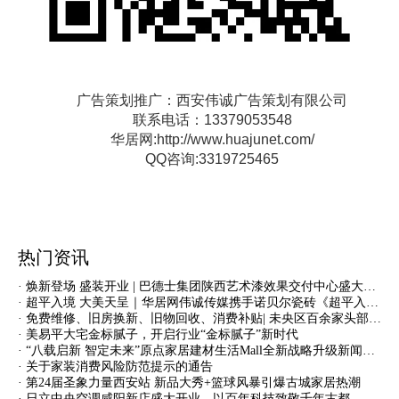
广告策划推广：西安伟诚广告策划有限公司
联系电话：13379053548
华居网:http://www.huajunet.com/
QQ咨询:3319725465
热门资讯
· 焕新登场 盛装开业 | 巴德士集团陕西艺术漆效果交付中心盛大启幕
· 超平入境 大美天呈｜华居网伟诚传媒携手诺贝尔瓷砖《超平入境 大美天呈》新品发布陕西站活动盛大开启
· 免费维修、旧房换新、旧物回收、消费补贴| 未央区百余家头部品牌共启焕新家装惠民促销活动
· 美易平大宅金标腻子，开启行业“金标腻子”新时代
· “八载启新 智定未来”原点家居建材生活Mall全新战略升级新闻发布会圆满举办
· 关于家装消费风险防范提示的通告
· 第24届圣象力量西安站 新品大秀+篮球风暴引爆古城家居热潮
· 日立中央空调咸阳新店盛大开业，以百年科技致敬千年古都