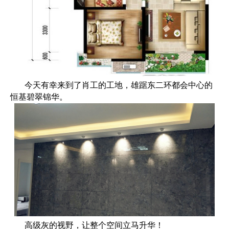
今天有幸来到了肖工的工地，雄踞东二环都会中心的
恒基碧翠锦华。
高级灰的视野，让整个空间立马升华！